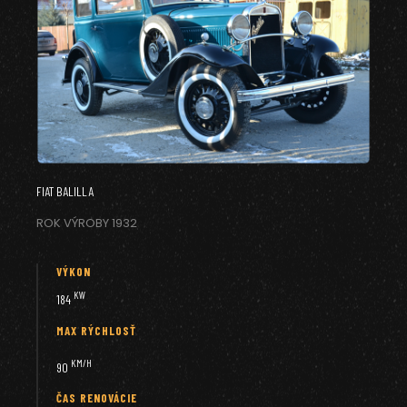
FIAT BALILLA
ROK VÝROBY 1932
VÝKON
KW
184
MAX RÝCHLOSŤ
KM/H
90
ČAS RENOVÁCIE