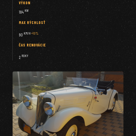
VÝKON
KW
184
MAX RÝCHLOSŤ
KM/H
+10%
90
ČAS RENOVÁCIE
ROKY
2