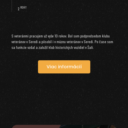
ROKY
2
S veteránmi pracujem už vyše 10 rokov. Bol som podpredsedom klubu
veteránov v Seredi a pôsobil i v múzeu veteránov v Seredi. Po čase som
sa funkcie vzdal a založil klub historických vozidiel v Šali.
Viac informácií