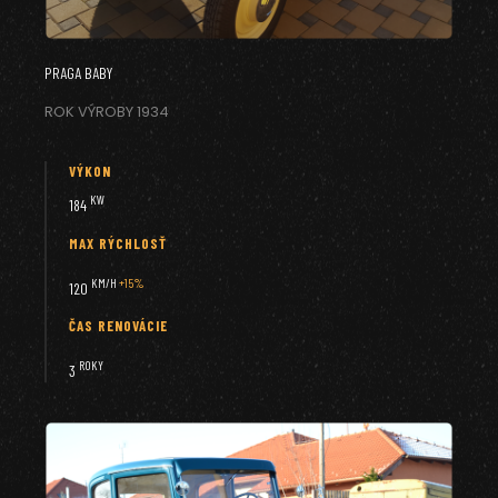
PRAGA BABY
ROK VÝROBY 1934
VÝKON
KW
184
MAX RÝCHLOSŤ
KM/H
+15%
120
ČAS RENOVÁCIE
ROKY
3