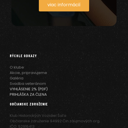
viac informácií
RÝCHLE ODKAZY
O klube
Akcie, pripravujeme
Galéria
Svadba veteránom
VYHLÁSENIE 2% (PDF)
PRIHLÁŠKA ZA ČLENA
OBČIANSKE ZDRUŽENIE
Klub Historických Vozidiel Šaľa
Občianske združenie 94992 Čin.záujmových org.
IČO: 52916413