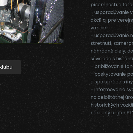
písomností a fotogr
- usporadúvanie v
akcií aj pre verej
vozidiel
- usporadúvanie 
stretnutí, zamera
náhradné diely, d
súvisiace s histó
- približovanie fon
klubu
- poskytovanie por
a spolupráca s iný
- informovanie svo
na celoštátnej úro
historických vozid
národný orgán F.I.