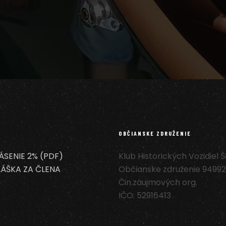
OBČIANSKE ZDRUŽENIE
ÁSENIE 2% (PDF)
Klub Historických Vozidiel 
LÁŠKA ZA ČLENA
Občianske združenie 94992
Čin.záujmových org.
IČO: 52916413