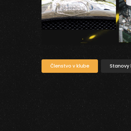
Členstvo v klube
Stanovy 