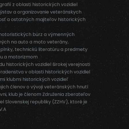
afií z oblasti historických vozidiel
ýstav a organizovanie veteránskych
nosť a ostatných majiteľov historických
motoristických búrz a výmenných
ných na auto a moto veterány,
oplnky, technickú literatúru a predmety
riou a motorizmom
du historických vozidiel širokej verejnosti
adenstva v oblasti historických vozidiel
mi klubmi historických vozidieľ
jich členov o vývoji veteránských hnutí
vni, klub je členom Združenia zberateľov
iel Slovenskej republiky (ZZHV), ktoré je
V.A