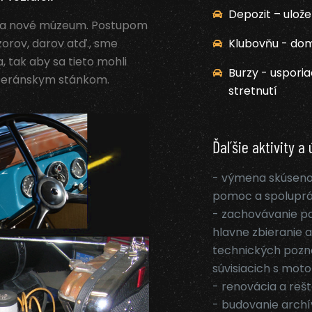
Depozit – ulože
ia nové múzeum. Postupom
orov, darov atď., sme
Klubovňu - dom
a, tak aby sa tieto mohli
Burzy - uspori
teránskym stánkom.
stretnutí
Ďaľšie aktivity a 
- výmena skúseno
pomoc a spoluprá
- zachovávanie pa
hlavne zbieranie a
technických pozna
súvisiacich s mo
- renovácia a rešt
- budovanie arch