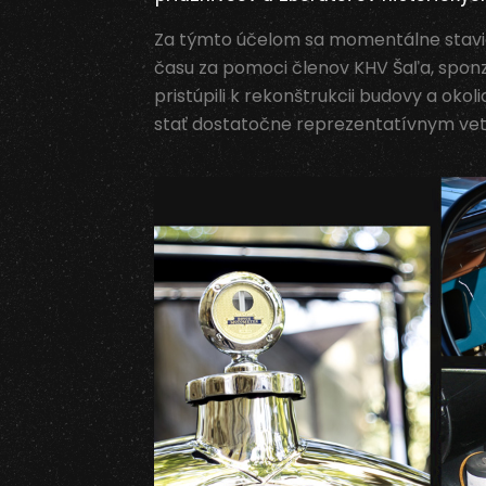
Za týmto účelom sa momentálne stav
času za pomoci členov KHV Šaľa, sponz
pristúpili k rekonštrukcii budovy a okoli
stať dostatočne reprezentatívnym ve