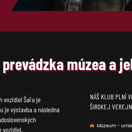
, prevádzka múzea a je
NÁŠ KLUB PLNÍ V
 vozidiel Šaľa je
ŠIROKEJ VEREJNO
u je výstavba a následná
adoslovenských
Múzeum - umiest
 vozidiel.