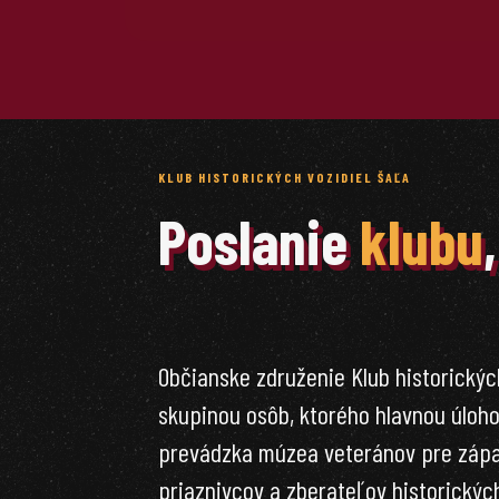
KLUB HISTORICKÝCH VOZIDIEL ŠAĽA
Poslanie
klubu
Občianske združenie Klub historických
skupinou osôb, ktorého hlavnou úloho
prevádzka múzea veteránov pre záp
priaznivcov a zberateľov historických