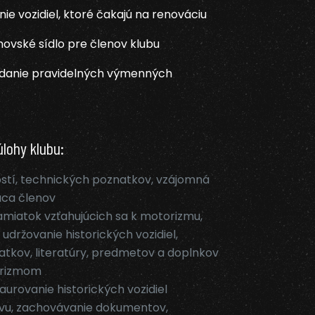
nie vozidiel, ktoré čakajú na renováciu
ovské sídlo pre členov klubu
adanie pravidelných výmenných
úlohy klubu:
stí, technických poznatkov, vzájomná
ca členov
miatok vzťahujúcich sa k motorizmu,
 udržovanie historických vozidiel,
tkov, literatúry, predmetov a doplnkov
torizmom
aurovanie historických vozidiel
ívu, zachovávanie dokumentov,