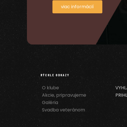
viac informácií
RÝCHLE ODKAZY
O klube
VYHL
Akcie, pripravujeme
PRIH
Galéria
Svadba veteránom