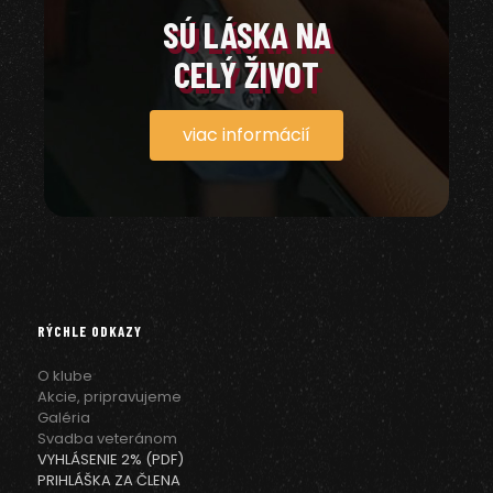
SÚ LÁSKA NA
CELÝ ŽIVOT
viac informácií
RÝCHLE ODKAZY
O klube
Akcie, pripravujeme
Galéria
Svadba veteránom
VYHLÁSENIE 2% (PDF)
PRIHLÁŠKA ZA ČLENA