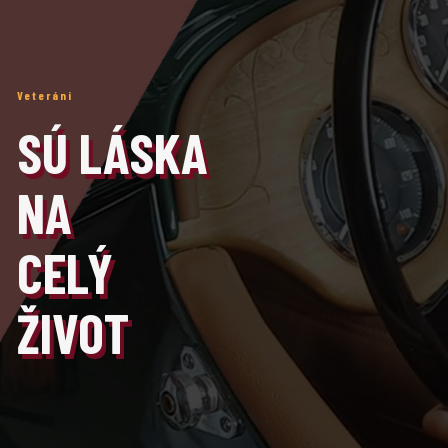
Veteráni
SÚ LÁSKA
NA
CELÝ
ŽIVOT