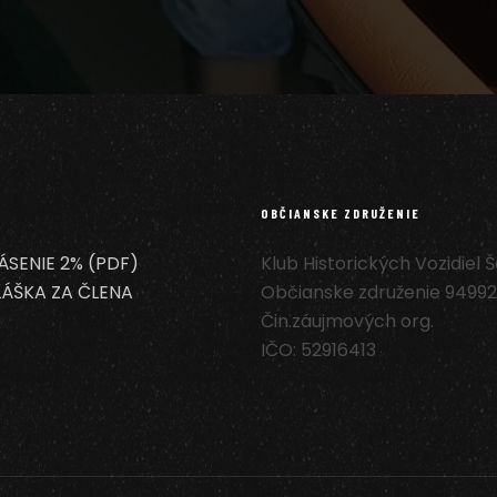
OBČIANSKE ZDRUŽENIE
ÁSENIE 2% (PDF)
Klub Historických Vozidiel 
LÁŠKA ZA ČLENA
Občianske združenie 94992
Čin.záujmových org.
IČO: 52916413